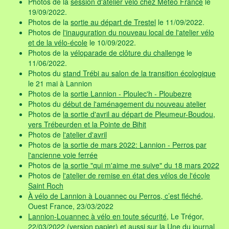
19/09/2022.
Photos de la
sortie au départ de Trestel
le 11/09/2022.
Photos de
l'inauguration du nouveau local de l'atelier vélo
et de la vélo-école
le 10/09/2022.
Photos de la
véloparade de clôture du challenge
le
11/06/2022.
Photos du
stand Trébi au salon de la transition écologique
le 21 mai à Lannion
Photos de la
sortie Lannion - Ploulec'h - Ploubezre
Photos du
début de l'aménagement du nouveau atelier
Photos de
la sortie d'avril au départ de Pleumeur-Boudou,
vers Trébeurden et la Pointe de Bihit
Photos de
l'atelier d'avril
Photos de
la sortie de mars 2022: Lannion - Perros par
l'ancienne voie ferrée
Photos de
la sortie "qui m'aime me suive" du 18 mars 2022
Photos de
l'atelier de remise en état des vélos de l'école
Saint Roch
À vélo de Lannion à Louannec ou Perros, c’est fléché
,
Ouest France, 23/03/2022
Lannion-Louannec à vélo en toute sécurité
, Le Trégor,
22/03/2022 (
version papier
) et aussi sur
la Une du journal