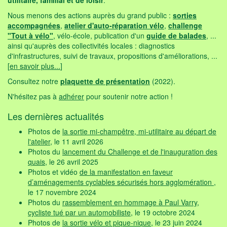
Nous menons des actions auprès du grand public :
sorties
accompagnées
,
atelier d'auto-réparation vélo
,
challenge
"Tout à vélo"
, vélo-école, publication d'un
guide de balades
, ...
ainsi qu'auprès des collectivités locales : diagnostics
d'infrastructures, suivi de travaux, propositions d'améliorations, ...
[
en savoir plus...
]
Consultez notre
plaquette de présentation
(2022).
N'hésitez pas à
adhérer
pour soutenir notre action !
Les dernières actualités
Photos de
la sortie mi-champêtre, mi-utilitaire au départ de
l'atelier
, le 11 avril 2026
Photos du
lancement du Challenge et de l'inauguration des
quais
, le 26 avril 2025
Photos et vidéo
de la manifestation en faveur
d’aménagements cyclables sécurisés hors agglomération
,
le 17 novembre 2024
Photos du
rassemblement en hommage à Paul Varry,
cycliste tué par un automobiliste
, le 19 octobre 2024
Photos de
la sortie vélo et pique-nique
, le 23 juin 2024