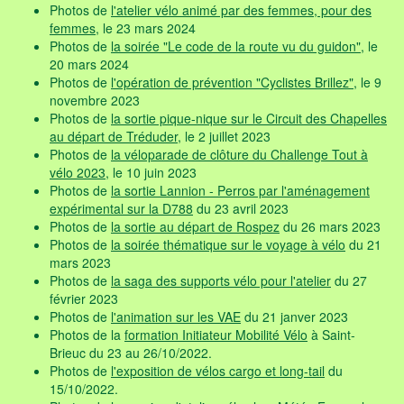
Photos de
l'atelier vélo animé par des femmes, pour des
femmes
, le 23 mars 2024
Photos de
la soirée "Le code de la route vu du guidon"
, le
20 mars 2024
Photos de
l'opération de prévention "Cyclistes Brillez"
, le 9
novembre 2023
Photos de
la sortie pique-nique sur le Circuit des Chapelles
au départ de Tréduder
, le 2 juillet 2023
Photos de
la véloparade de clôture du Challenge Tout à
vélo 2023
, le 10 juin 2023
Photos de
la sortie Lannion - Perros par l'aménagement
expérimental sur la D788
du 23 avril 2023
Photos de
la sortie au départ de Rospez
du 26 mars 2023
Photos de
la soirée thématique sur le voyage à vélo
du 21
mars 2023
Photos de
la saga des supports vélo pour l'atelier
du 27
février 2023
Photos de
l'animation sur les VAE
du 21 janver 2023
Photos de la
formation Initiateur Mobilité Vélo
à Saint-
Brieuc du 23 au 26/10/2022.
Photos de
l'exposition de vélos cargo et long-tail
du
15/10/2022.
Photos de la
session d'atelier vélo chez Météo France
le