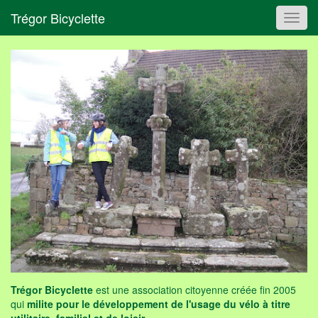
Trégor Bicyclette
Toggl
navig
Trégor Bicyclette
est une association citoyenne créée fin 2005
qui
milite pour le développement de l'usage du vélo à titre
utilitaire, familial et de loisir
.