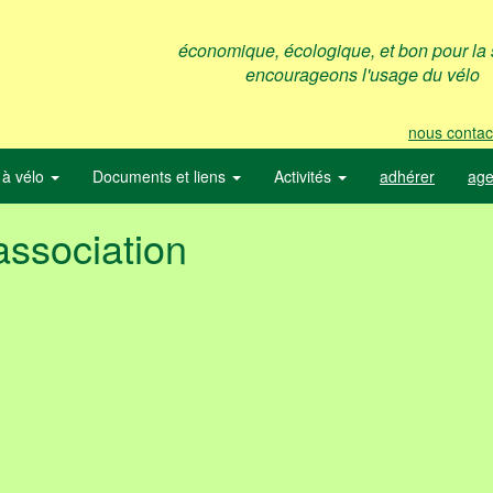
économique, écologique, et bon pour la s
encourageons l'usage du vélo
nous contac
 à vélo
Documents et liens
Activités
adhérer
ag
association