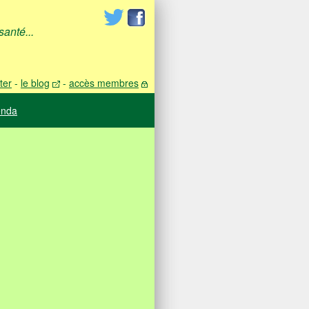
anté...
ter
-
le blog
-
accès membres
enda